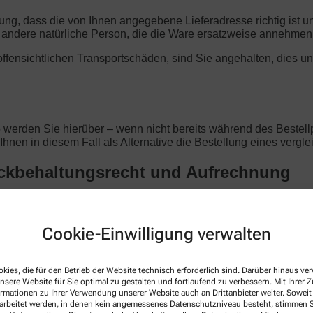
llung, dass die von Ihnen angegebene Lieferadresse richtig ist 
ndere natürliche Person, die die Ware ersatzweise annehmen
t offensichtlichen Transportschäden, sind Sie angehalten, dies u
o werden Sie hierüber – wenn nicht bereits während des Bestellp
d Ihnen in diesem Fall als Alternative die Bestellung eines verg
ückbehaltungsrecht und Aufrechnung
en Begleichung des Kaufpreises im Eigentum der Pfalz Apotheke
Vertragsverhältnis beruhen. Im Falle laufender Geschäftsbezie
alz Apotheke anerkannte oder rechtskräftig festgestellte Forde
Cookie-Einwilligung verwalten
r Aufrechnung.
kies, die für den Betrieb der Website technisch erforderlich sind. Darüber hinaus v
nsere Website für Sie optimal zu gestalten und fortlaufend zu verbessern. Mit Ihrer
ormationen zu Ihrer Verwendung unserer Website auch an Drittanbieter weiter. Soweit
tellung. Alle Preise sind Endpreise in Euro und verstehen sich i
rarbeitet werden, in denen kein angemessenes Datenschutzniveau besteht, stimmen Si
iert. Der Kaufpreis ist unmittelbar mit Vertragsschluss fällig.