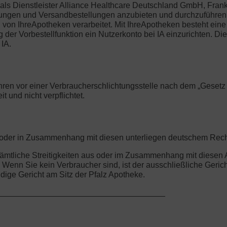
ls Dienstleister Alliance Healthcare Deutschland GmbH, Frankl
llungen und Versandbestellungen anzubieten und durchzuführen.
n IhreApotheken verarbeitet. Mit IhreApotheken besteht eine 
er Vorbestellfunktion ein Nutzerkonto bei IA einzurichten. Dies 
IA.
ren vor einer Verbraucherschlichtungsstelle nach dem „Gesetz üb
 und nicht verpflichtet.
us oder in Zusammenhang mit diesen unterliegen deutschem Rec
r sämtliche Streitigkeiten aus oder im Zusammenhang mit diese
enn Sie kein Verbraucher sind, ist der ausschließliche Gericht
ge Gericht am Sitz der Pfalz Apotheke.
_____________________________________