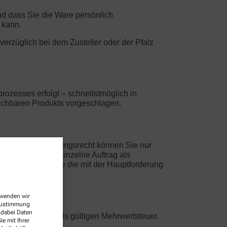
und dass Sie die Ware persönlich
 kann.
nverzüglich bei dem Zusteller oder der Pfalz
rozesses erfolgt – schnellstmöglich in
leichbaren Produkts vorgeschlagen.
. Ein Zurückbehaltungsrecht können Sie nur
hung gilt jeder einzelne Auftrag als
rungen, oder solche die mit der Hauptforderung
erwenden wir
 Zustimmung
 dabei Daten
nklusive der jeweils gültigen Mehrwertsteuer.
e mit Ihrer