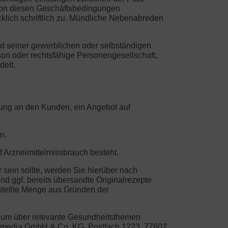
von diesen Geschäftsbedingungen
klich schriftlich zu. Mündliche Nebenabreden
nd seiner gewerblichen oder selbständigen
son oder rechtsfähige Personengesellschaft,
delt.
erung an den Kunden, ein Angebot auf
n.
f Arzneimittelmissbrauch besteht.
r sein sollte, werden Sie hierüber nach
nd ggf. bereits übersandte Originalrezepte
estellte Menge aus Gründen der
, um über relevante Gesundheitsthemen
life media GmbH & Co. KG, Postfach 1223, 77602