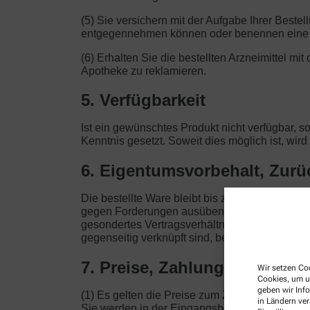
(5) Sie versichern mit der Aufgabe Ihrer Beste
entgegennehmen können oder benennen eine a
(6) Erhalten Sie die bestellten Arzneimittel mi
Apotheke zu reklamieren.
5. Verfügbarkeit
Ist ein gewünschtes Produkt nicht verfügbar, s
Kenntnis gesetzt. Soweit dies möglich ist, wir
6. Eigentumsvorbehalt, Zur
Die bestellte Ware bleibt bis zur vollständig
gegen Forderungen ausüben, die auf demselben 
gesondertes Vertragsverhältnis. Nur von der Pf
gegenseitig verknüpft sind, berechtigen Sie zu
7. Preise, Zahlung
Wir setzen Coo
Cookies, um u
geben wir Inf
(1) Es gelten die Preise zum Zeitpunkt der Bes
in Ländern ve
Sie werden in der Eingangsbestätigung dokument