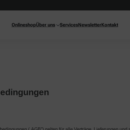
Onlineshop
Über uns
Services
Newsletter
Kontakt
bedingungen
edingungen („AGB”) gelten für alle Verträge, Lieferungen und 