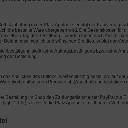
Selbstabholung in der Pfalz Apotheke erfolgt der Kaufvertragss
h die bestellte Ware übergeben wird. Die Gesamtkosten für die 
 am selben Tag der Bestellung – werden Ihnen nach Abschicken d
 Botendienst möglich und wünschen Sie dies, erfolgt der Vert
stellbestätigung stellt keine Auftragsbestätigung bzw. keine 
ang der Bestellung.
ch das Anklicken des Buttons „Kostenpflichtig bestellen“ auf d
m Warenkorb enthaltenen Produkte ab (Angebot) und bestätigen
der Bestellung im Shop den Zahlungsdienstleister PayPal zur Ein
l (vgl. Ziff. 3.) setzt sich die Pfalz Apotheke mit Ihnen in Verb
tel