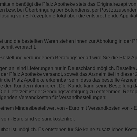
mitteln benötigt die Pfalz Apotheke stets das Originalrezept vo
gen bzw. bei Überbringung per Botendienst per Post zuzusenden.
lösung von E-Rezepten erfolgt über die entsprechende Applikat
et und die bestellten Waren stehen Ihnen zur Abholung in der 
chrift verbracht.
r Bestellung verbundenem Beratungsbedarf wird Sie die Pfalz Ap
gen an, sind Lieferungen nur in Deutschland möglich. Bestellte
er Pfalz Apotheke versandt, soweit das Arzneimittel in dieser Ze
 die Pfalz Apotheke erkennbar sein, dass das bestellte Arzneimi
ke den Kunden informieren. Der Kunde kann seine Bestellung da
ie Lieferzeit ist der Sendungsverfolgung zu entnehmen. Rezeptp
folgenden Versandkosten für Versandbestellungen:
b einem Mindestbestellwert von - Euro mit Versandkosten von - E
 von - Euro sind versandkostenfrei.
mutbar ist, möglich. Es entstehen für Sie keine zusätzlichen Ko