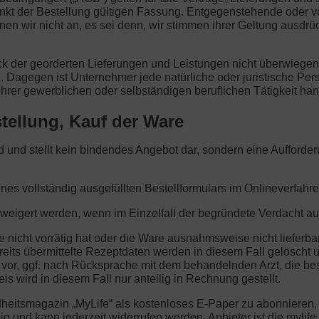
nkt der Bestellung gültigen Fassung. Entgegenstehende oder 
wir nicht an, es sei denn, wir stimmen ihrer Geltung ausdrüc
eck der georderten Lieferungen und Leistungen nicht überwiege
. Dagegen ist Unternehmer jede natürliche oder juristische Per
hrer gewerblichen oder selbständigen beruflichen Tätigkeit han
tellung, Kauf der Ware
end und stellt kein bindendes Angebot dar, sondern eine Aufford
ines vollständig ausgefüllten Bestellformulars im Onlineverfahre
rweigert werden, wenn im Einzelfall der begründete Verdacht au
e nicht vorrätig hat oder die Ware ausnahmsweise nicht lieferba
reits übermittelte Rezeptdaten werden in diesem Fall gelöscht u
 vor, ggf. nach Rücksprache mit dem behandelnden Arzt, die b
s wird in diesem Fall nur anteilig in Rechnung gestellt.
dheitsmagazin „MyLife“ als kostenloses E-Paper zu abonnieren
illig und kann jederzeit widerrufen werden. Anbieter ist die my