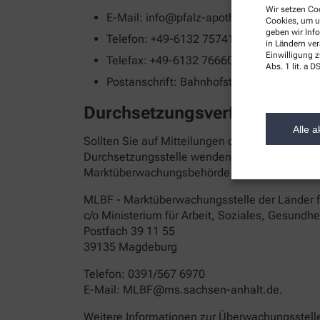
Wir setzen Coo
E-Mail: info@pfalz-apotheke-ingelheim.
Cookies, um u
geben wir Inf
Telefon: +49-6132 75741
in Ländern ve
Einwilligung z
Telefax: +49-6132 76660
Abs. 1 lit. a
Postanschrift: Bahnhofstrasse 26 55218 
Durchsetzungsverfahren un
Alle a
Sollten Sie auf Mitteilungen oder Anfragen zur
Durchsetzungsstelle wenden. Die Durchsetzung
Marktüberwachungsbehörde wenden:
MLBF - Marktüberwachungsstelle der Länder für
c/o Ministerium für Arbeit, Soziales, Gesundh
Postfach 39 11 55
39135 Magdeburg
Telefon: 0391/567 6970
E-​Mail: MLBF@ms.sachsen-​anhalt.de.
Weitere Informationen zur Überwachungsstelle