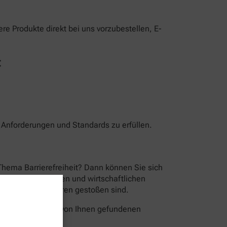
e Produkte direkt bei uns vorzubestellen, E-
t
n Anforderungen und Standards zu erfüllen.
Thema Barrierefreiheit? Dann können Sie sich
en der technischen und wirtschaftlichen
ion Sie auf Barrieren gestoßen sind.
folgende Wege die von Ihnen gefundenen