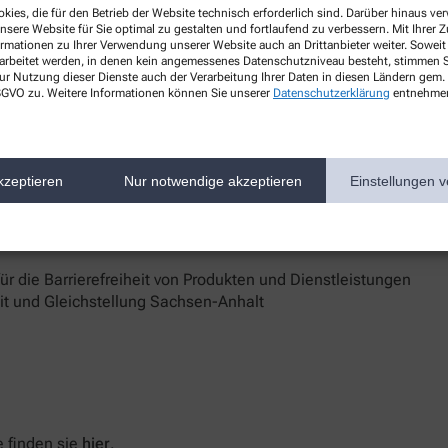
kies, die für den Betrieb der Website technisch erforderlich sind. Darüber hinaus v
de
nsere Website für Sie optimal zu gestalten und fortlaufend zu verbessern. Mit Ihrer
ormationen zu Ihrer Verwendung unserer Website auch an Drittanbieter weiter. Soweit
rarbeitet werden, in denen kein angemessenes Datenschutzniveau besteht, stimmen Si
ur Nutzung dieser Dienste auch der Verarbeitung Ihrer Daten in diesen Ländern gem. 
 DSGVO zu. Weitere Informationen können Sie unserer
Datenschutzerklärung
entnehme
Ingelheim
d Marktüberwachungsbehörde
kzeptieren
Nur notwendige akzeptieren
Einstellungen v
 Barrierefreiheit keine zufriedenstellenden Antworten erhalten,
sstelle unterstützt Sie dabei, ihre Rechte geltend zu machen.
 die Barrierefreiheit von Produkten und Dienstleistungen
eit und Gleichstellung Sachsen-Anhalt
 finden sie
hier
.