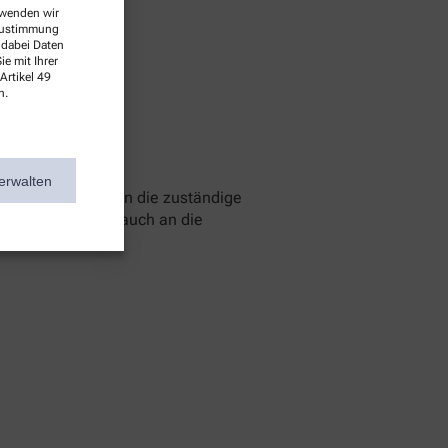
erwenden wir
 Zustimmung
 dabei Daten
e mit Ihrer
Artikel 49
n.
erwalten
 können Sie sich an die zuständige
 Sie können sich auch an die