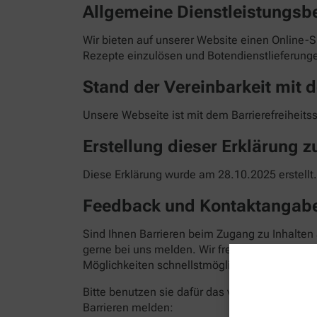
Allgemeine Dienstleistungsb
Wir bieten auf unserer Website einen Online-S
Rezepte einzulösen und Botendienstlieferunge
Stand der Vereinbarkeit mit d
Unsere Webseite ist mit dem Barrierefreiheits
Erstellung dieser Erklärung zu
Diese Erklärung wurde am 28.10.2025 erstellt.
Feedback und Kontaktangab
Sind Ihnen Barrieren beim Zugang zu Inhalten
gerne bei uns melden. Wir freuen uns auf Ihr
Möglichkeiten schnellstmöglich zu beheben. Bit
Bitte benutzen sie dafür das vorgesehene Kon
Barrieren melden: